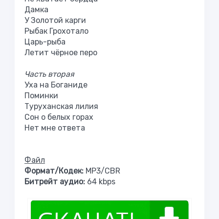
Дамка
У Золотой карги
Рыбак Грохотало
Царь-рыба
Летит чёрное перо
Часть вторая
Уха на Боганиде
Поминки
Туруханская лилия
Сон о белых горах
Нет мне ответа
Файл
Формат/Кодек:
MP3/CBR
Битрейт аудио:
64 kbps