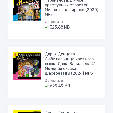
Тараканова. В мире
преступных страстей:
Милашка на вираже (2020)
МР3
Детективы
323.88 MB
Дарья Донцова -
Любительница частного
сыска Даша Васильева 41.
Мыльная сказка
Шахерезады (2024) МР3
Детективы
629.49 MB
Дарья Донцова -