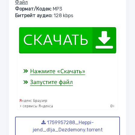
Файл
Формат/Кодек:
МР3
Битрейт аудио:
128 kbps
1759957288_Heppi-
jend_dlja_Dezdemony.torrent