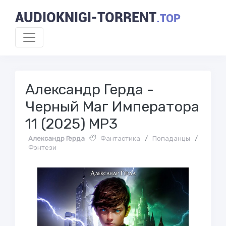
AUDIOKNIGI-TORRENT
.TOP
Александр Герда -
Черный Маг Императора
11 (2025) МР3
Александр Герда
Фантастика
/
Попаданцы
/
Фэнтези