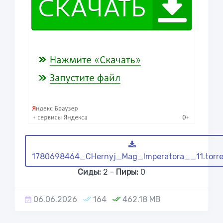
1780698464_CHernyj_Mag_Imperatora__11.torr
Сиды:
2 -
Пиры:
0
06.06.2026
164
462.18 MB