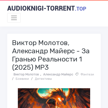
AUDIOKNIGI-TORRENT
.TOP
Виктор Молотов,
Александр Майерс - За
Гранью Реальности 1
(2025) МР3
Виктор Молотов
,
Александр Майерс
Фэнтези
/
Боевики
/
Детективы