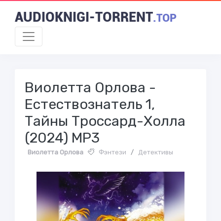
AUDIOKNIGI-TORRENT
.TOP
Виолетта Орлова -
Естествознатель 1,
Тайны Троссард-Холла
(2024) МР3
Виолетта Орлова
Фэнтези
/
Детективы