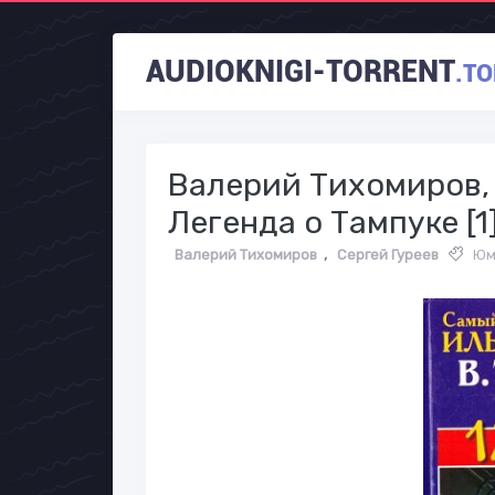
AUDIOKNIGI-TORRENT
.TO
Валерий Тихомиров, С
Легенда о Тампуке [1
Валерий Тихомиров
,
Сергей Гуреев
Юм