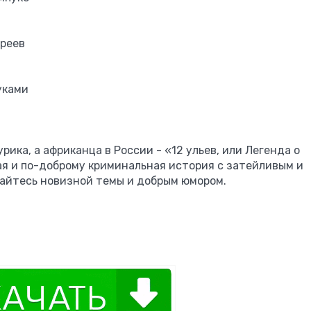
уреев
уками
ика, а африканца в России - «12 ульев, или Легенда о
ая и по-доброму криминальная история с затейливым и
йтесь новизной темы и добрым юмором.