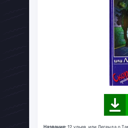
Название:
12 ульев, или Легенда о Т