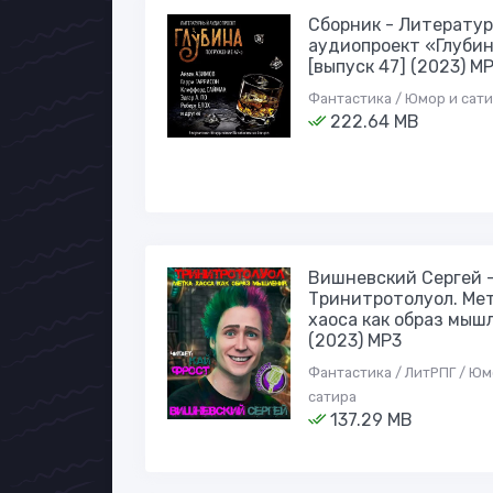
Сборник - Литерату
аудиопроект «Глуби
[выпуск 47] (2023) M
Фантастика / Юмор и сат
222.64 MB
Вишневский Сергей 
Тринитротолуол. Ме
хаоса как образ мыш
(2023) MP3
Фантастика / ЛитРПГ / Юм
сатира
137.29 MB