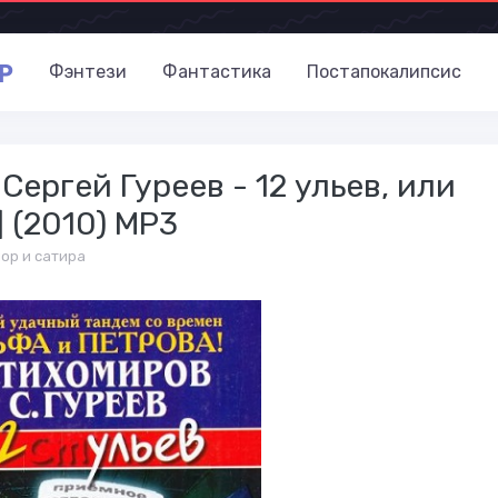
P
Фэнтези
Фантастика
Постапокалипсис
ергей Гуреев - 12 ульев, или
] (2010) МР3
ор и сатира