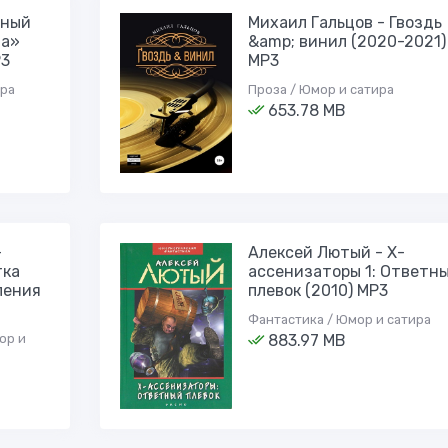
рный
Михаил Гальцов - Гвоздь
на»
&amp; винил (2020-2021)
P3
МР3
ира
Проза / Юмор и сатира
653.78 MB
-
Алексей Лютый - Х-
тка
ассенизаторы 1: Ответн
ления
плевок (2010) МР3
Фантастика / Юмор и сатира
ор и
883.97 MB