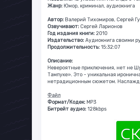
Жанр:
Юмор, криминал, аудиокнига
Автор:
Валерий Тихомиров, Сергей Г
Озвучивают:
Сергей Ларионов
Год издания книги:
2010
Издательство:
Аудиокнига своими р
Продолжительность:
15:32:07
Описание:
Невероятные приключения, нет не Шур
Тампуке». Это - уникальная ироничн
нетрадиционным сюжетом. Наслажда
Файл
Формат/Кодек:
MP3
Битрейт аудио:
128kbps