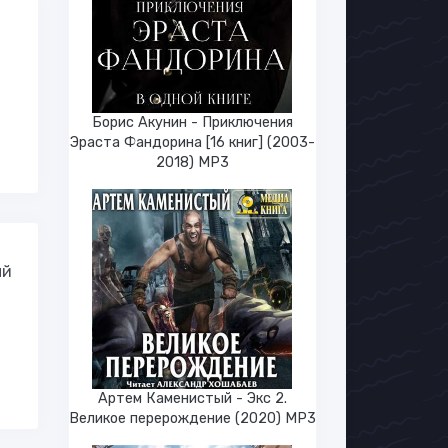
Борис Акунин - Приключения
Эраста Фандорина [16 книг] (2003-
2018) МР3
ый
Артем Каменистый - Экс 2.
Великое перерождение (2020) МР3