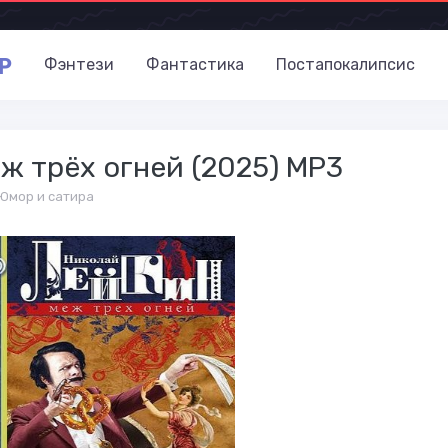
P
Фэнтези
Фантастика
Постапокалипсис
ж трёх огней (2025) MP3
Юмор и сатира