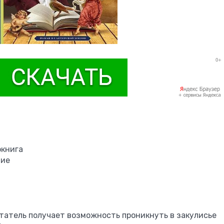
окнига
ние
татель получает возможность проникнуть в закулисье