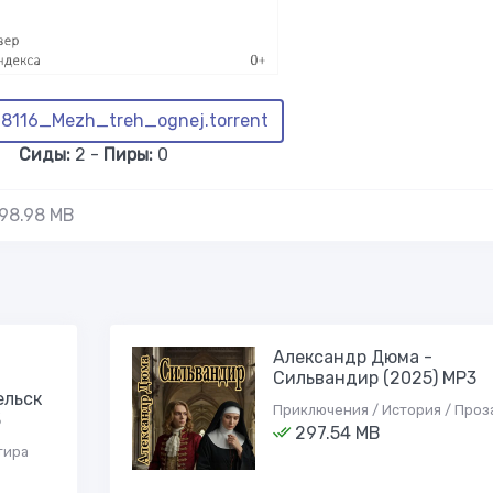
8116_Mezh_treh_ognej.torrent
Сиды:
2 -
Пиры:
0
98.98 MB
Александр Дюма -
Сильвандир (2025) MP3
ельск
Приключения / История / Проз
3
297.54 MB
тира