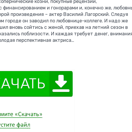
Сопернические козни, покупные рецензии,
с финансированием и гонорарами и, конечно же, любовн
герой произведения – актер Василий Лагорский. Следуя
ом городе он заводил по любовнице-коллеге. И надо же
ешил вновь сойтись с женой, приехав на летний сезон в
казались поблизости. И каждая требует денег, внимания
молодая перспективная актриса…