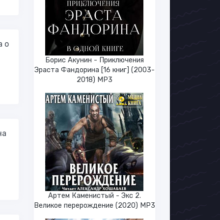
а о
Борис Акунин - Приключения
Эраста Фандорина [16 книг] (2003-
2018) МР3
на
Артем Каменистый - Экс 2.
Великое перерождение (2020) МР3