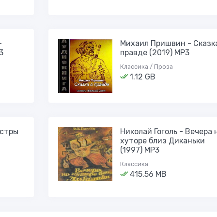
-
Михаил Пришвин - Сказк
3
правде (2019) МР3
Классика / Проза
1.12 GB
естры
Николай Гоголь - Вечера 
хуторе близ Диканьки
(1997) МР3
Классика
415.56 MB