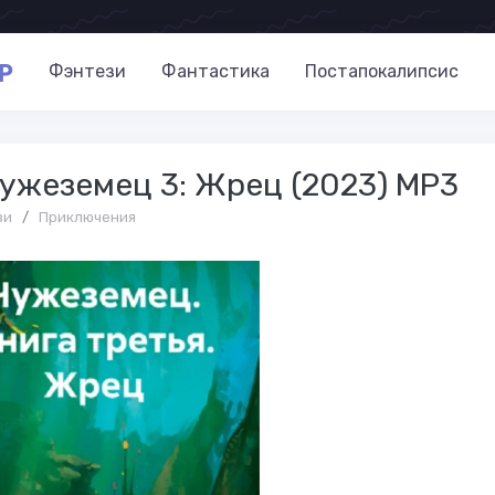
P
Фэнтези
Фантастика
Постапокалипсис
ужеземец 3: Жрец (2023) МР3
зи
/
Приключения