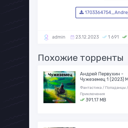
1703364754_Andre
admin
23.12.2023
1 691
Похожие торренты
Андрей Первухин -
Чужеземец 1 (2023) 
Фантастика / Попаданцы 
Приключения
391.17 MB