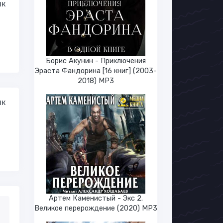
ик
Борис Акунин - Приключения
Эраста Фандорина [16 книг] (2003-
2018) МР3
ик
Артем Каменистый - Экс 2.
Великое перерождение (2020) МР3