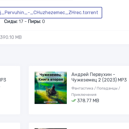
j_Pervuhin_-_CHuzhezemec_ZHrec.torrent
Сиды:
17 -
Пиры:
0
390.10 MB
Андрей Первухин -
МР3
Чужеземец 2 (2023) МР3
/
Фантастика / Попаданцы /
Приключения
378.77 MB