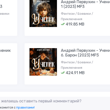
Андрей Первухин - Учен
Р3
1 (2023) МР3
оевики
Фэнтези / Боевики /
Приключения
419.85 MB
ченик
Андрей Первухин - Учен
6. Барон (2023) МР3
Фэнтези / Боевики /
Приключения
424.91 MB
не желаешь оставить первый комментарий?
акомится с
правилами!