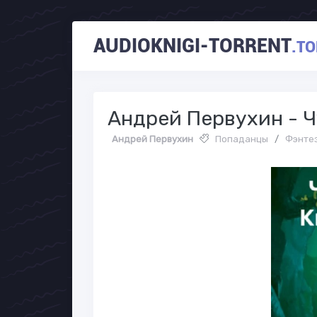
AUDIOKNIGI-TORRENT
.TO
Андрей Первухин - Ч
Андрей Первухин
Попаданцы
/
Фэнте