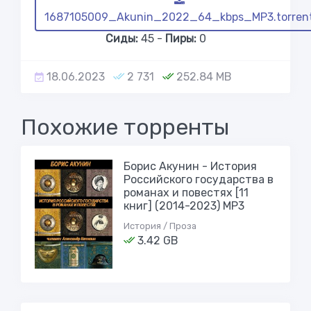
1687105009_Akunin_2022_64_kbps_MP3.torren
Сиды:
45 -
Пиры:
0
18.06.2023
2 731
252.84 MB
Похожие торренты
Борис Акунин - История
Российского государства в
романах и повестях [11
книг] (2014-2023) МР3
История / Проза
3.42 GB