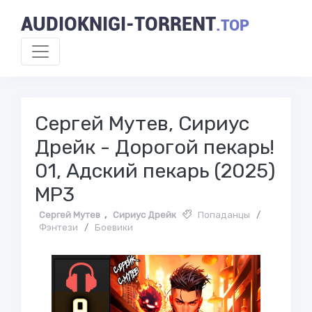
AUDIOKNIGI-TORRENT
.TOP
Сергей Мутев, Сириус
Дрейк - Дорогой пекарь!
01, Адский пекарь (2025)
МР3
Сергей Мутев
,
Сириус Дрейк
Попаданцы
/
Фэнтези
/
Боевики