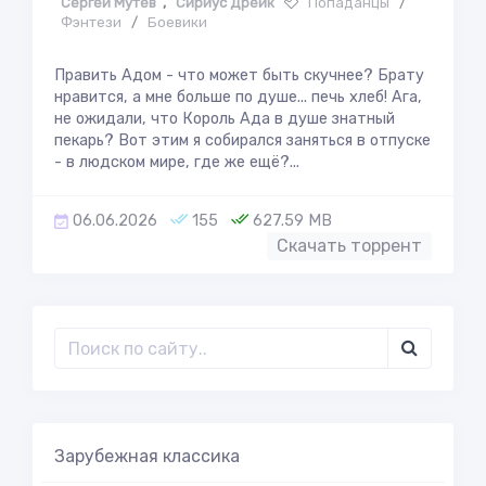
Сергей Мутев
,
Сириус Дрейк
Попаданцы
/
Фэнтези
/
Боевики
Править Адом - что может быть скучнее? Брату
нравится, а мне больше по душе... печь хлеб! Ага,
не ожидали, что Король Ада в душе знатный
пекарь? Вот этим я собирался заняться в отпуске
- в людском мире, где же ещё?...
06.06.2026
155
627.59 MB
Скачать торрент
Зарубежная классика