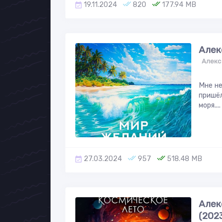
19.11.2024
820
177.94 MB
Алек
Алекс
Мне не
пришёл
моря....
27.03.2024
957
518.48 MB
Алек
(202