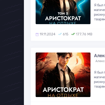
Я был 
магиче
рискну
тварями
19.11.2024
615
177.76 MB
Алек
Алекс
Я был 
магиче
рискну
тварями