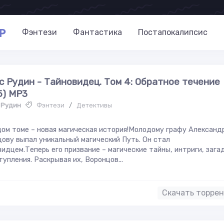
P
Фэнтези
Фантастика
Постапокалипсис
с Рудин - Тайновидец. Том 4: Обратное течение
5) МР3
 Рудин
Фэнтези
/
Детективы
ом томе – новая магическая история!Молодому графу Александ
ову выпал уникальный магический Путь. Он стал
идцем.Теперь его призвание – магические тайны, интриги, зага
тупления. Раскрывая их, Воронцов...
Скачать торре