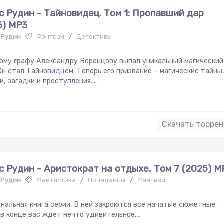
с Рудин - Тайновидец. Том 1: Пропавший дар
5) МР3
 Рудин
Фэнтези
/
Детективы
ому графу Александру Воронцову выпал уникальный магический
Он стал Тайновидцем. Теперь его призвание – магические тайны
и, загадки и преступления....
Скачать торре
с Рудин - Аристократ на отдыхе, Том 7 (2025) М
 Рудин
Фантастика
/
Попаданцы
/
Фэнтези
нальная книга серии. В ней закроются все начатые сюжетные
 в конце вас ждет нечто удивительное....