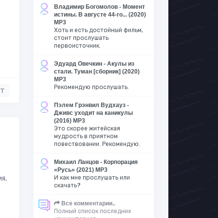
Владимир Богомолов - Момент
истины. В августе 44-го... (2020)
MP3
Хоть и есть достойный фильм,
стоит прослушать
первоисточник.
Эдуард Овечкин - Акулы из
стали. Туман [сборник] (2020)
MP3
Рекомендую прослушать.
нт
Пэлем Грэнвил Вудхауз -
Дживс уходит на каникулы
(2016) MP3
Это скорее житейская
мудрость в приятном
повествовании. Рекомендую.
Михаил Ланцов - Корпорация
«Русь» (2021) MP3
ия,
И как мне прослушать или
скачать?
Все комментарии..
Полный список последних