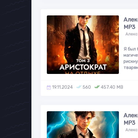
Алек
МР3
Алекс
Я был 
магиче
рискну
тварями
19.11.2024
560
457.40 MB
Алек
МР3
Алекс