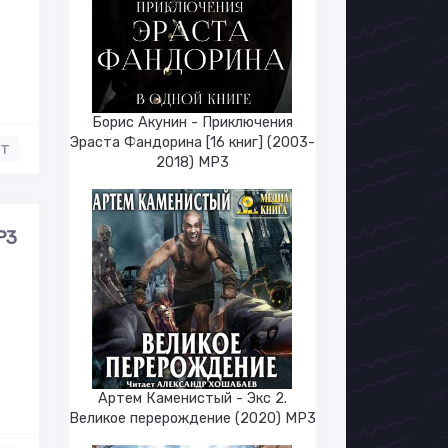
Борис Акунин - Приключения
Эраста Фандорина [16 книг] (2003-
нт
2018) МР3
Р3
Артем Каменистый - Экс 2.
Великое перерождение (2020) МР3