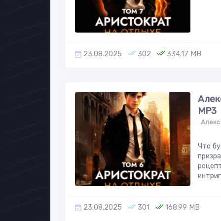
23.08.2025
302
334.17 MB
Алек
МР3
Алекс
Что бу
призра
рецепт
интриг
23.08.2025
301
168.99 MB