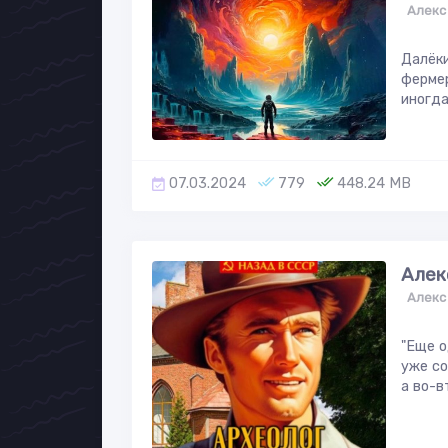
Алекс
Далёки
фермер
иногда
07.03.2024
779
448.24 MB
Алек
Алекс
"Еще о
уже со
а во-в