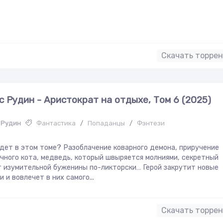
Скачать торре
с Рудин - Аристократ на отдыхе, Том 6 (2025)
 Рудин
Фантастика
/
Попаданцы
/
Фэнтези
дет в этом томе? Разоблачение коварного демона, приручение
чного кота, медведь, который швыряется молниями, секретный
 изумительной буженины по-ликторски… Герой закрутит новые
и и вовлечет в них самого...
Скачать торре