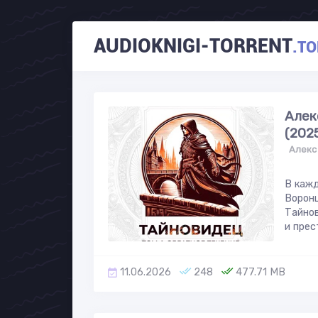
AUDIOKNIGI-TORRENT
.TO
Алек
(202
Алекс
В кажд
Воронц
Тайнов
и прес
11.06.2026
248
477.71 MB