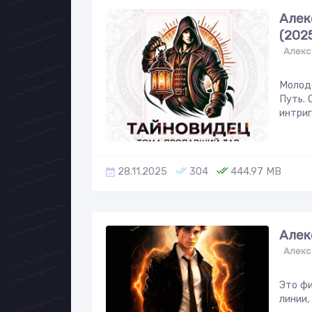
Алек
(202
Алекс
Молод
Путь. 
интриг
28.11.2025
304
444.97 MB
Алек
Алекс
Это фи
линии,