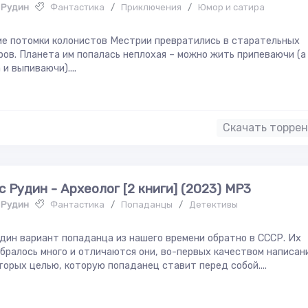
 Рудин
Фантастика
/
Приключения
/
Юмор и сатира
е потомки колонистов Местрии превратились в старательных
ов. Планета им попалась неплохая – можно жить припеваючи (а
 и выпиваючи)....
Скачать торре
с Рудин - Археолог [2 книги] (2023) МР3
 Рудин
Фантастика
/
Попаданцы
/
Детективы
дин вариант попаданца из нашего времени обратно в СССР. Их
бралось много и отличаются они, во-первых качеством написан
торых целью, которую попаданец ставит перед собой....