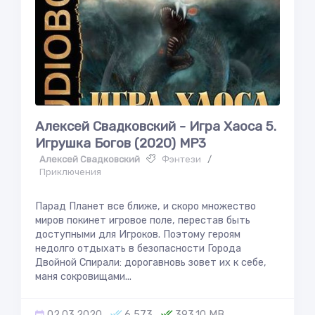
Алексей Свадковский - Игра Хаоса 5.
Игрушка Богов (2020) MP3
Алексей Свадковский
Фэнтези
/
Приключения
Парад Планет все ближе, и скоро множество
миров покинет игровое поле, перестав быть
доступными для Игроков. Поэтому героям
недолго отдыхать в безопасности Города
Двойной Спирали: дорогавновь зовет их к себе,
маня сокровищами...
02.03.2020
6 573
393.10 MB