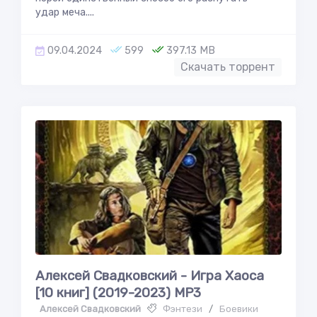
удар меча....
09.04.2024
599
397.13 MB
Скачать торрент
Алексей Свадковский - Игра Хаоса
[10 книг] (2019-2023) МР3
Алексей Свадковский
Фэнтези
/
Боевики