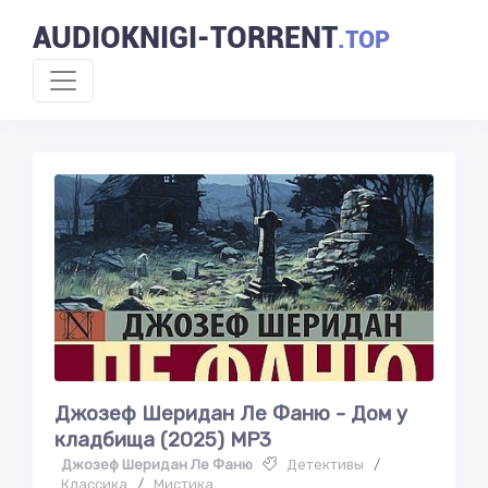
AUDIOKNIGI-TORRENT
.TOP
Джозеф Шеридан Ле Фаню - Дом у
кладбища (2025) MP3
Джозеф Шеридан Ле Фаню
Детективы
/
Классика
/
Мистика