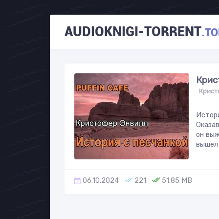
AUDIOKNIGI-TORRENT
.TO
Крис
Крист
Истори
Оказав
он выж
вышел 
06.10.2024
221
51.85 MB