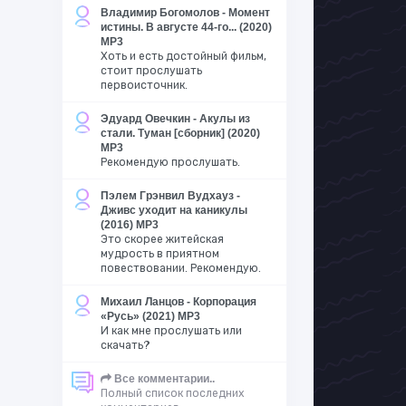
Владимир Богомолов - Момент
истины. В августе 44-го... (2020)
MP3
Хоть и есть достойный фильм,
стоит прослушать
первоисточник.
Эдуард Овечкин - Акулы из
стали. Туман [сборник] (2020)
MP3
Рекомендую прослушать.
Пэлем Грэнвил Вудхауз -
Дживс уходит на каникулы
(2016) MP3
Это скорее житейская
мудрость в приятном
повествовании. Рекомендую.
Михаил Ланцов - Корпорация
«Русь» (2021) MP3
И как мне прослушать или
скачать?
Все комментарии..
Полный список последних