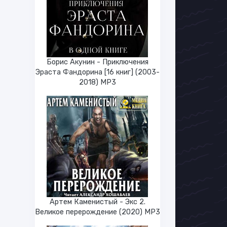
Борис Акунин - Приключения
Эраста Фандорина [16 книг] (2003-
2018) МР3
Артем Каменистый - Экс 2.
Великое перерождение (2020) МР3