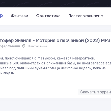
P
Фэнтези
Фантастика
Постапокалипсис
тофер Энвилл - История с песчанкой (2022) MP3
офер Энвилл
Фантастика
я, приключившаяся с Мэтьюзом, кажется невероятной.
шись в 300 километрах от ближайшей базы, не имея запасов во
ивал под палящими лучами солнца несколько недель, пока не
к людям....
Скачать торре