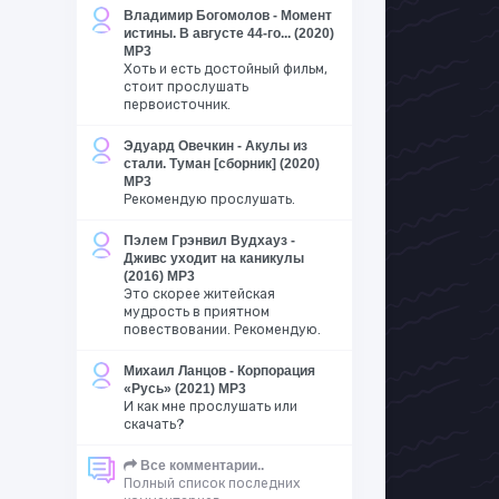
Владимир Богомолов - Момент
истины. В августе 44-го... (2020)
MP3
Хоть и есть достойный фильм,
стоит прослушать
первоисточник.
Эдуард Овечкин - Акулы из
стали. Туман [сборник] (2020)
MP3
Рекомендую прослушать.
Пэлем Грэнвил Вудхауз -
Дживс уходит на каникулы
(2016) MP3
Это скорее житейская
мудрость в приятном
повествовании. Рекомендую.
Михаил Ланцов - Корпорация
«Русь» (2021) MP3
И как мне прослушать или
скачать?
Все комментарии..
Полный список последних