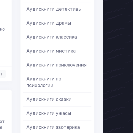
Аудиокниги детективы
Аудиокниги драмы
лно
Аудиокниги классика
Аудиокниги мистика
Аудиокниги приключения
нт
Аудиокниги по
психологии
Аудиокниги сказки
Аудиокниги ужасы
бот
Аудиокниги эзотерика
я