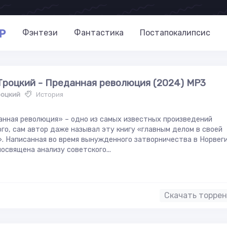
P
Фэнтези
Фантастика
Постапокалипсис
Троцкий - Преданная революция (2024) МР3
роцкий
История
нная революция» – одно из самых известных произведений
го, сам автор даже называл эту книгу «главным делом в своей
. Написанная во время вынужденного затворничества в Норвег
посвящена анализу советского...
Скачать торре