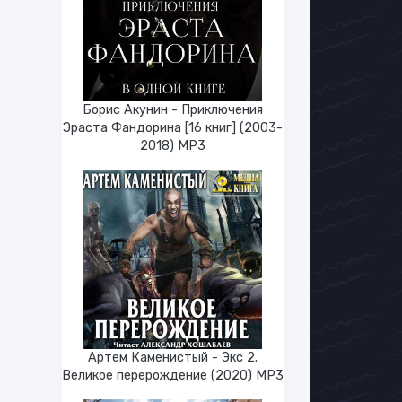
Борис Акунин - Приключения
Эраста Фандорина [16 книг] (2003-
2018) МР3
Артем Каменистый - Экс 2.
Великое перерождение (2020) МР3