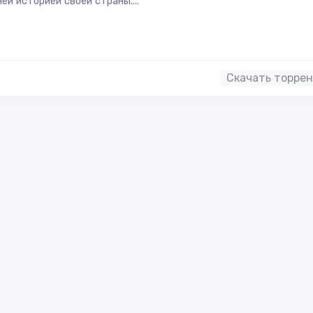
ей историей своей страны....
Скачать торре