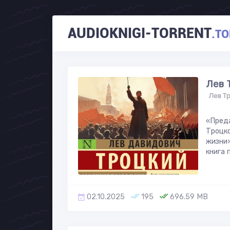
AUDIOKNIGI-TORRENT
.TO
Лев 
Лев Т
«Преда
Троцко
жизни»
книга 
02.10.2025
195
696.59 MB