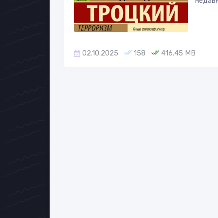
недавн
02.10.2025
158
416.45 MB