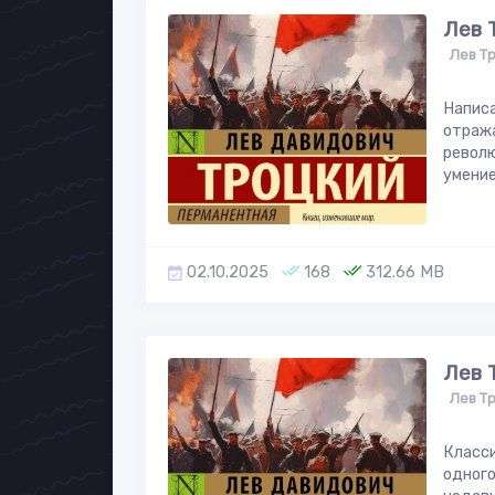
Лев 
Лев Т
Написа
отража
револю
умение
02.10.2025
168
312.66 MB
Лев 
Лев Т
Класси
одного