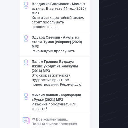
Владимир Богомолов - Момент
истины. В августе 44-го... (2020)
MP3
Хоть и есть достойный фильм,
стоит прослушать
первоисточник.
Эдуард Овечкин - Акулы из
стали. Туман [сборник] (2020)
MP3
Рекомендую прослушать.
Пэлем Грэнвил Вудхауз -
Дживс уходит на каникулы
(2016) MP3
Это скорее житейская
мудрость в приятном
повествовании. Рекомендую.
Михаил Ланцов - Корпорация
«Русь» (2021) MP3
И как мне прослушать или
скачать?
Все комментарии..
Полный список последних