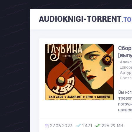
AUDIOKNIGI-TORRENT
.TO
Сбор
[вып
Алекс
Джорд
Артур
Проза
Вы ког
тревог
погруж
написа
27.06.2023
1 471
226.29 MB