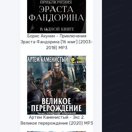
Борис Акунин - Приключения
Эраста Фандорина [16 книг] (2003-
2018) МР3
Артем Каменистый - Экс 2.
Великое перерождение (2020) МР3