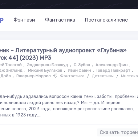
P
Фэнтези
Фантастика
Постапокалипсис
ник - Литературный аудиопроект «Глубина»
уск 44] (2023) MP3
ей Толстой
,
Элджернон Блэквуд
,
С. Зубов
,
Александр Грин
,
ж Энгланд
,
Михаил Булгаков
,
Иван Савин
,
Говард Лавкрафт
,
 Дойл
,
Говернер Моррис
Фантастика
/
Детективы
/
Мистик
да-нибудь задавались вопросом какие темы, заботы, проблемы 
и волновали людей ровно век назад? Мы — да. И первое
ение нового, 2023 года, посвящаем ретроспективе рассказов,
нных в 1923 году....
Скачать торре