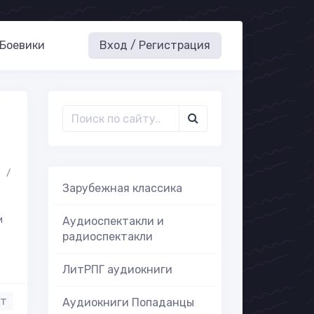
Боевики
Вход / Регистрация
а
/
Зарубежная классика
и
Аудиоспектакли и
радиоспектакли
ЛитРПГ аудиокниги
нт
Аудиокниги Попаданцы