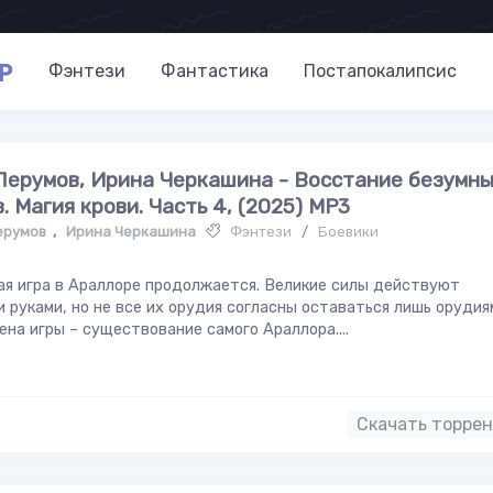
P
Фэнтези
Фантастика
Постапокалипсис
Перумов, Ирина Черкашина - Восстание безумн
. Магия крови. Часть 4, (2025) МР3
ерумов
,
Ирина Черкашина
Фэнтези
/
Боевики
я игра в Араллоре продолжается. Великие силы действуют
 руками, но не все их орудия согласны оставаться лишь орудия
ена игры – существование самого Араллора....
Скачать торре