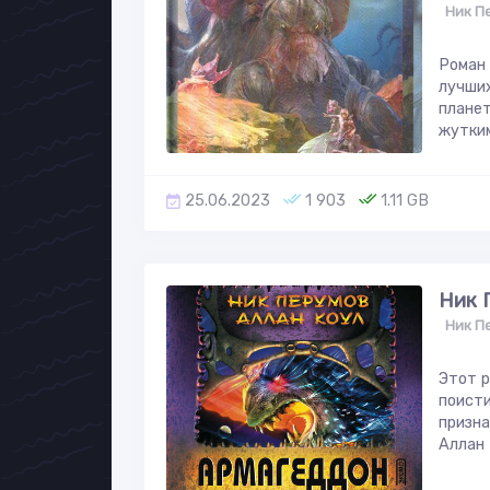
Ник П
Pоман 
лучших
планет
жутким
25.06.2023
1 903
1.11 GB
Ник 
Ник П
Этот р
поисти
призна
Аллан 