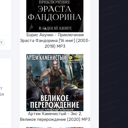
Борис Акунин - Приключения
Эраста Фандорина [16 книг] (2003-
нт
2018) МР3
ют
да
Артем Каменистый - Экс 2.
Великое перерождение (2020) МР3