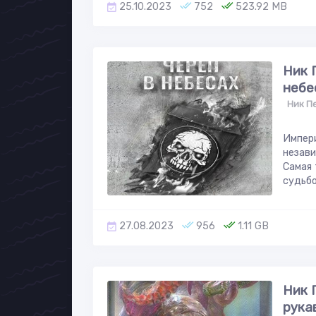
25.10.2023
752
523.92 MB
Ник 
небе
Ник П
Импери
незави
Самая 
судьбо
27.08.2023
956
1.11 GB
Ник 
рука