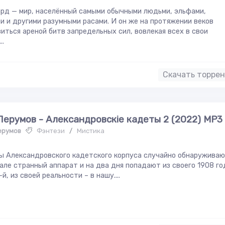
рд — мир, населённый самыми обычными людьми, эльфами,
и и другими разумными расами. И он же на протяжении веков
иться ареной битв запредельных сил, вовлекая всех в свои
..
Скачать торре
Перумов - Александровскiе кадеты 2 (2022) МР3
ерумов
Фэнтези
/
Мистика
ы Александровского кадетского корпуса случайно обнаружива
але странный аппарат и на два дня попадают из своего 1908 го
-й, из своей реальности – в нашу....