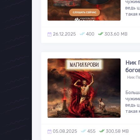
чужими
ведь ц
такая 
26.12.2025
400
303.60 MB
Ник 
бого
Ник П
Больша
чужими
ведь ц
такая 
05.08.2025
455
300.58 MB