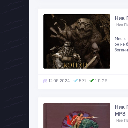
Ник 
Ник П
Много 
он не 
богами
12.08.2024
591
1.11 GB
Ник 
МР3
Ник П