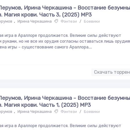
Перумов, Ирина Черкашина - Восстание безумн
. Магия крови. Часть 3, (2025) МР3
ерумов
,
Ирина Черкашина
Фэнтези
/
Боевики
я игра в Араллоре продолжается. Великие силы действуют
 руками, но не все их орудия согласны оставаться лишь орудия
ена игры – существование самого Араллора....
Скачать торре
Перумов, Ирина Черкашина - Восстание безумн
. Магия крови. Часть 1, (2025) МР3
ерумов
,
Ирина Черкашина
Фэнтези
/
Боевики
я игра в Араллоре продолжается. Великие силы действуют