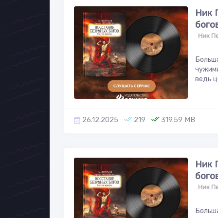
Ник 
богов
Ник П
Больша
чужими
ведь ц
26.12.2025
219
319.59 MB
Ник 
богов
Ник П
Больша