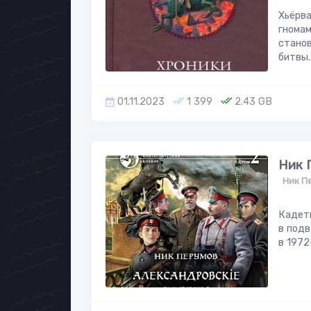
Хьёрва
гномам
станов
битвы..
01.11.2023
1 399
2.43 GB
Ник 
Ник П
Кадет
в подв
в 1972