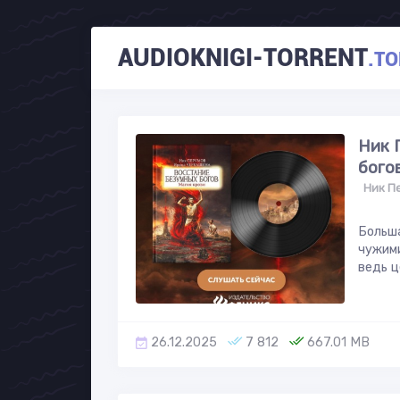
AUDIOKNIGI-TORRENT
.TO
Ник 
богов
Ник П
Больша
чужими
ведь ц
26.12.2025
7 812
667.01 MB