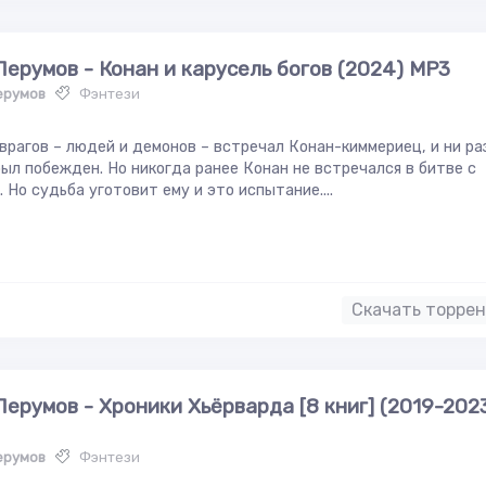
Перумов - Конан и карусель богов (2024) МР3
ерумов
Фэнтези
врагов – людей и демонов – встречал Конан-киммериец, и ни ра
был побежден. Но никогда ранее Конан не встречался в битве с
. Но судьба уготовит ему и это испытание....
Скачать торре
Перумов - Хроники Хьёрварда [8 книг] (2019-202
ерумов
Фэнтези