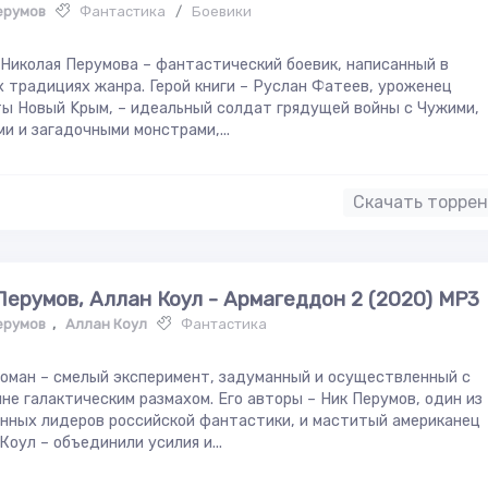
ерумов
Фантастика
/
Боевики
Николая Перумова – фантастический боевик, написанный в
 традициях жанра. Герой книги – Руслан Фатеев, уроженец
ы Новый Kpым, – идеальный солдат грядущей войны с Чужими,
и и загадочными монстрами,...
Скачать торре
Перумов, Аллан Коул - Армагеддон 2 (2020) MP3
ерумов
,
Аллан Коул
Фантастика
оман – смелый эксперимент, задуманный и осуществленный с
не галактическим размахом. Его авторы – Ник Перумов, один из
нных лидеров российской фантастики, и маститый американец
Коул – объединили усилия и...