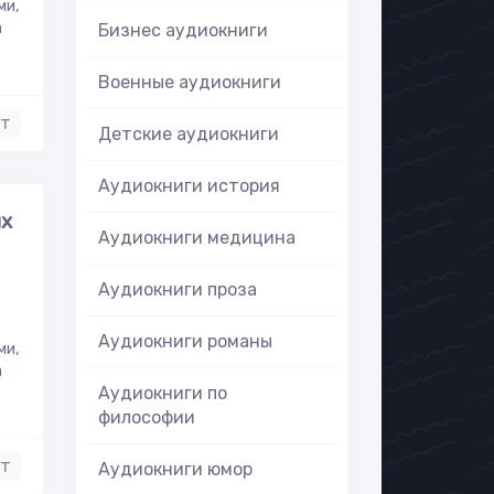
ми,
а
Бизнес аудиокниги
Военные аудиокниги
нт
Детские аудиокниги
Аудиокниги история
ых
Аудиокниги медицина
Аудиокниги проза
Аудиокниги романы
ми,
а
Аудиокниги по
философии
нт
Аудиокниги юмор