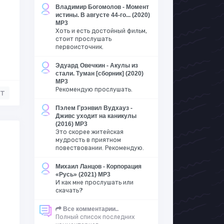
Владимир Богомолов - Момент
истины. В августе 44-го... (2020)
MP3
Хоть и есть достойный фильм,
стоит прослушать
первоисточник.
Эдуард Овечкин - Акулы из
стали. Туман [сборник] (2020)
MP3
Рекомендую прослушать.
нт
Пэлем Грэнвил Вудхауз -
Дживс уходит на каникулы
(2016) MP3
Это скорее житейская
мудрость в приятном
повествовании. Рекомендую.
Михаил Ланцов - Корпорация
«Русь» (2021) MP3
И как мне прослушать или
скачать?
Все комментарии..
Полный список последних