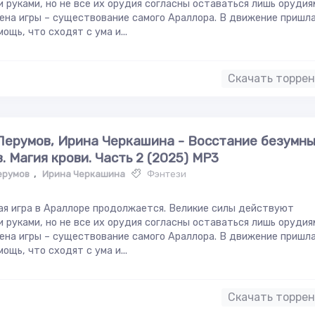
 руками, но не все их орудия согласны оставаться лишь орудия
ена игры – существование самого Араллора. В движение пришл
мощь, что сходят с ума и...
Скачать торре
Перумов, Ирина Черкашина - Восстание безумн
в. Магия крови. Часть 2 (2025) МР3
ерумов
,
Ирина Черкашина
Фэнтези
я игра в Араллоре продолжается. Великие силы действуют
 руками, но не все их орудия согласны оставаться лишь орудия
ена игры – существование самого Араллора. В движение пришл
мощь, что сходят с ума и...
Скачать торре